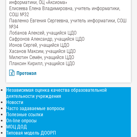
информатики, ОЦ «Аксиома»
Елисеева Елена Владимировна, учитель информатики,
СОШ №32
Павленко Евгения Сергеевна, учитель информатики, СОШ
№34
Лобанов Алексей, учащийся ЦДО
Сафронов Александр, учащийся ЦДО
Ионов Сергей, учащийся ЦДО
Хасанов Максим, учащийся ЦДО
Милютин Семён, учащийся ЦДО
Плаксин Кирилл, учащийся ЦДО
Протокол
Независимая оценка качества образовательной
деятельности учреждения
Новости
Часто задаваемые вопросы
Полезные ссылки
On-line опросы
МОЦ ДОД
Типовая модель ДООРП