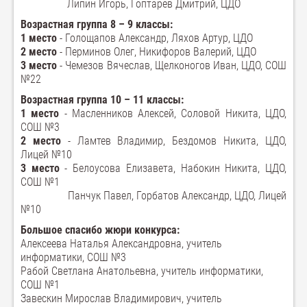
Липин Игорь, Гоптарев Дмитрий, ЦДО
Возрастная группа 8 – 9 классы:
1 место
- Голощапов Александр, Ляхов Артур, ЦДО
2 место
- Перминов Олег, Никифоров Валерий, ЦДО
3 место
- Чемезов Вячеслав, Щелконогов Иван, ЦДО, СОШ
№22
Возрастная группа 10 – 11 классы:
1 место
- Масленников Алексей, Соловой Никита, ЦДО,
СОШ №3
2 место
- Ламтев Владимир, Бездомов Никита, ЦДО,
Лицей №10
3 место
- Белоусова Елизавета, Набокин Никита, ЦДО,
СОШ №1
Панчук Павел, Горбатов Александр, ЦДО, Лицей
№10
Большое спасибо жюри конкурса:
Алексеева Наталья Александровна, учитель
информатики, CОШ №3
Рабой Светлана Анатольевна, учитель информатики,
СОШ №1
Завескин Мирослав Владимирович, учитель