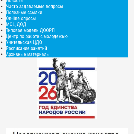
Новости
Часто задаваемые вопросы
Полезные ссылки
On-line опросы
МОЦ ДОД
Типовая модель ДООРП
Центр по работе с молодежью
Учительская ЦДО
Расписание занятий
Архивные материалы