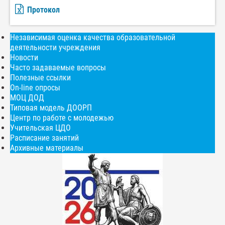
Протокол
Независимая оценка качества образовательной
деятельности учреждения
Новости
Часто задаваемые вопросы
Полезные ссылки
On-line опросы
МОЦ ДОД
Типовая модель ДООРП
Центр по работе с молодежью
Учительская ЦДО
Расписание занятий
Архивные материалы