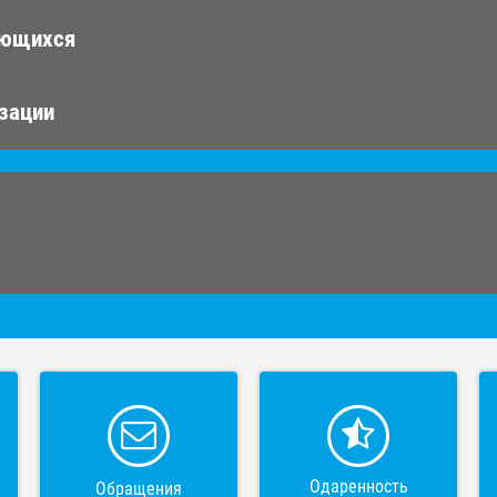
ающихся
изации
Одаренность
Обращения