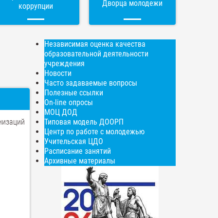
Дворца молодежи
коррупции
Независимая оценка качества
образовательной деятельности
учреждения
Новости
Часто задаваемые вопросы
Полезные ссылки
On-line опросы
МОЦ ДОД
низаций
Типовая модель ДООРП
Центр по работе с молодежью
Учительская ЦДО
Расписание занятий
Архивные материалы