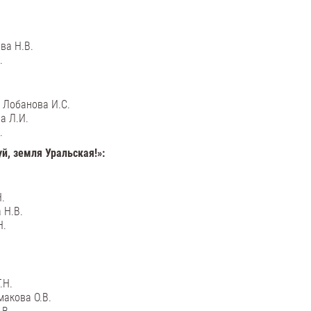
ва Н.В.
.
 Лобанова И.С.
а Л.И.
.
й, земля Уральская!»:
Н.
 Н.В.
Н.
.Н.
макова О.В.