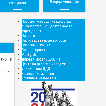
Дворца молодежи
коррупции
Независимая оценка качества
образовательной деятельности
учреждения
Новости
Часто задаваемые вопросы
Полезные ссылки
On-line опросы
МОЦ ДОД
науки и
Типовая модель ДООРП
Центр по работе с молодежью
Учительская ЦДО
 7, 22,
Расписание занятий
Архивные материалы