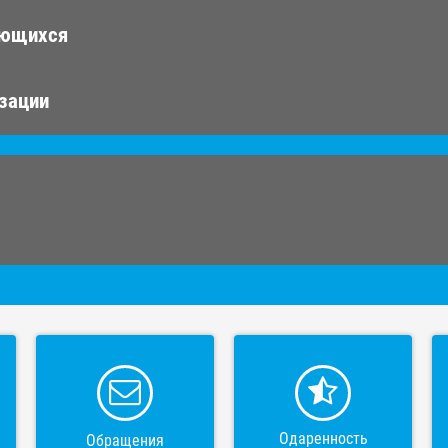
ающихся
изации
Одаренность
Обращения