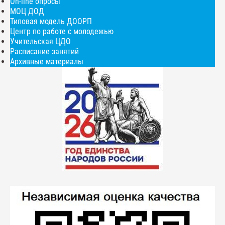
On-line опросы
МОЦ ДОД
Типовая модель ДООРП
Центр по работе с молодежью
Учительская ЦДО
Расписание занятий
Архивные материалы