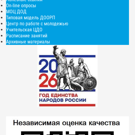
On-line опросы
МОЦ ДОД
Типовая модель ДООРП
Центр по работе с молодежью
Учительская ЦДО
Расписание занятий
Архивные материалы