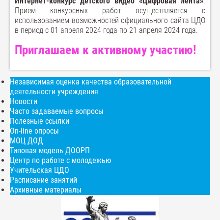
Интернет-конкурс детского видео «Цифровая лента»
.
Прием конкурсных работ осуществляется с
использованием возможностей официального сайта ЦДО
в период с 01 апреля 2024 года по 21 апреля 2024 года.
Приглашаем к активному участию!
Независимая оценка качества образовательной
деятельности учреждения
Новости
Часто задаваемые вопросы
Полезные ссылки
On-line опросы
МОЦ ДОД
Типовая модель ДООРП
Центр по работе с молодежью
Учительская ЦДО
Расписание занятий
Архивные материалы