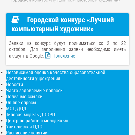
Городской конкурс «Лучший
компьютерный художник»
Заявки на конкурс будут приниматься со 2 по 22
октября. Для заполнения заявки необходимо иметь
аккаунт в Google.
Положение
Независимая оценка качества образовательной
деятельности учреждения
Новости
Часто задаваемые вопросы
Полезные ссылки
On-line опросы
МОЦ ДОД
Типовая модель ДООРП
Центр по работе с молодежью
Учительская ЦДО
Расписание занятий