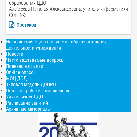
образования ЦДО
Алексеева Наталья Александровна, учитель информатики
СОШ №3
Протокол
Независимая оценка качества образовательной
деятельности учреждения
Новости
Часто задаваемые вопросы
Полезные ссылки
On-line опросы
МОЦ ДОД
Типовая модель ДООРП
Центр по работе с молодежью
Учительская ЦДО
Расписание занятий
Архивные материалы