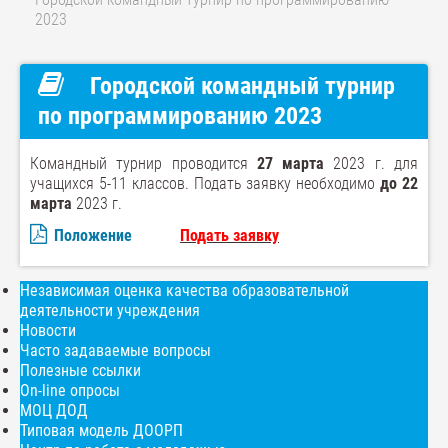
2023
Городской командный турнир
по программированию 2023
Командный турнир проводится
27 марта
2023 г. для
учащихся 5-11 классов. Подать заявку необходимо
до 22
марта
2023 г.
Положение
Подать заявку
Независимая оценка качества образовательной
деятельности учреждения
Новости
Часто задаваемые вопросы
Полезные ссылки
On-line опросы
МОЦ ДОД
Типовая модель ДООРП