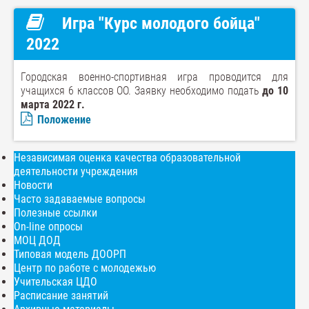
Игра "Курс молодого бойца"
2022
Городская военно-спортивная игра проводится для
учащихся 6 классов ОО. Заявку необходимо подать
до 10
марта 2022 г.
Положение
Независимая оценка качества образовательной
деятельности учреждения
Новости
Часто задаваемые вопросы
Полезные ссылки
On-line опросы
МОЦ ДОД
Типовая модель ДООРП
Центр по работе с молодежью
Учительская ЦДО
Расписание занятий