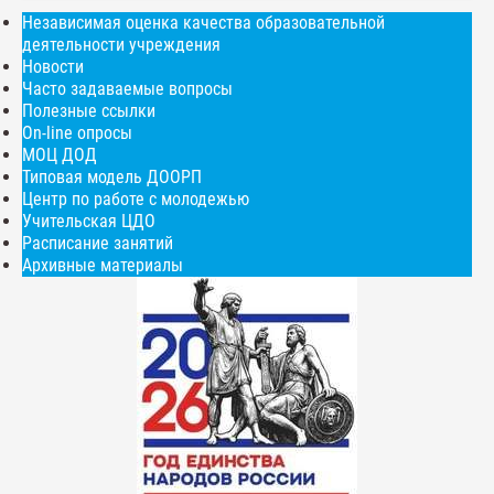
Независимая оценка качества образовательной
деятельности учреждения
Новости
Часто задаваемые вопросы
Полезные ссылки
On-line опросы
МОЦ ДОД
Типовая модель ДООРП
Центр по работе с молодежью
Учительская ЦДО
Расписание занятий
Архивные материалы