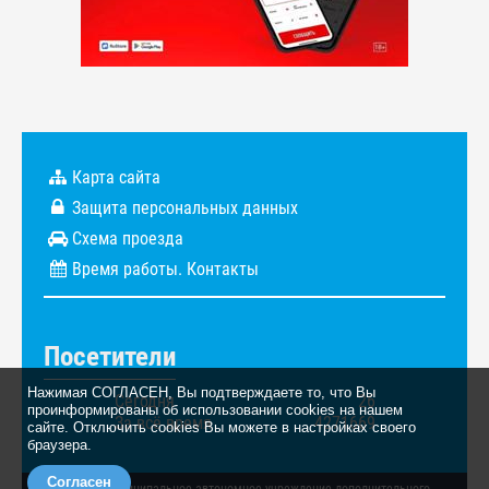
Карта сайта
Защита персональных данных
Схема проезда
Время работы. Контакты
Посетители
Нажимая СОГЛАСЕН, Вы подтверждаете то, что Вы
Сегодня
26
проинформированы об использовании cookies на нашем
За всё время
4271669
сайте. Отключить cookies Вы можете в настройках своего
браузера.
Согласен
© 2026. Муниципальное автономное учреждение дополнительного