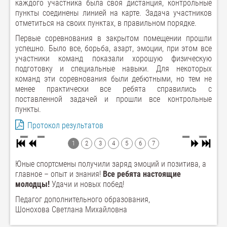
каждого участника была своя дистанция, контрольные
пункты соединены линией на карте. Задача участников
отметиться на своих пунктах, в правильном порядке.
Первые соревнования в закрытом помещении прошли
успешно. Было все, борьба, азарт, эмоции, при этом все
участники команд показали хорошую физическую
подготовку и специальные навыки. Для некоторых
команд эти соревнования были дебютными, но тем не
менее практически все ребята справились с
поставленной задачей и прошли все контрольные
пункты.
Протокол результатов
1
2
3
4
5
6
7
Юные спортсмены получили заряд эмоций и позитива, а
главное – опыт и знания!
Все ребята настоящие
молодцы!
Удачи и новых побед!
Педагог дополнительного образования,
Шонохова Светлана Михайловна