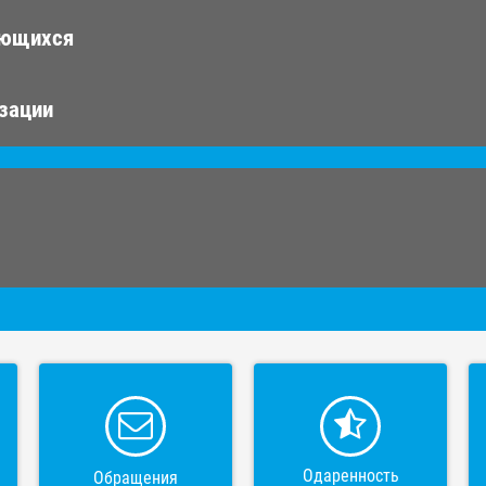
ающихся
изации
Одаренность
Обращения