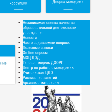
Дворца молодежи
коррупции
Независимая оценка качества
образовательной деятельности
учреждения
Новости
Часто задаваемые вопросы
Полезные ссылки
On-line опросы
МОЦ ДОД
Типовая модель ДООРП
ение
Центр по работе с молодежью
Учительская ЦДО
Расписание занятий
Архивные материалы