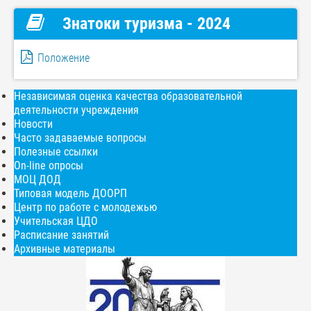
Знатоки туризма - 2024
Положение
Независимая оценка качества образовательной
деятельности учреждения
Новости
Часто задаваемые вопросы
Полезные ссылки
On-line опросы
МОЦ ДОД
Типовая модель ДООРП
Центр по работе с молодежью
Учительская ЦДО
Расписание занятий
Архивные материалы