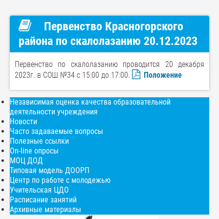
Первенство Красногорского
района по скалолазанию 20.12.2023
Первенство по скалолазанию проводится 20 декабря
2023г. в СОШ №34 с 15:00 до 17:00.
Положение
Независимая оценка качества образовательной
деятельности учреждения
Новости
Часто задаваемые вопросы
Полезные ссылки
On-line опросы
МОЦ ДОД
Типовая модель ДООРП
Центр по работе с молодежью
Учительская ЦДО
Расписание занятий
Архивные материалы