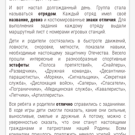
И вот настал долгожданный день. Группа стала
называться
отрядом
. Каждый отряд имел своё
название, девиз
и костюмированные
знаки отличия
. Для
выполнения задания каждому отряду выдали
маршрутный лист с номерами игровых станций.
Дети и родители состязались в быстроте движений,
ловкости, сноровке, меткости, показали навыки,
необходимые настоящему защитнику Отечества. Весело
прошли интересные и разнообразные спортивные
эстафеты
: «Полоса препятствий», «Снайперы»,
«Разведчики», «Дружная команда», «Десантники-
парашютисты», «Моряки», «Сигнальщики», «Секретная
служба», «Дислокация войск», «Саперы», «Спасатели»,
«Пограничники», «Медицинская служба», «Кавалеристы»,
«Летчики», «Артиллеристы».
Все ребята и родители
отлично
справились с заданиями.
В ходе игры дети смогли показать, какие они сильные,
выносливые, смелые и дружные. А потому, можно с
уверенностью сказать, что они станут настоящими
гражданами и патриотами нашей Родины. Всем
командам пришлось приложить немало усилий, чтобы