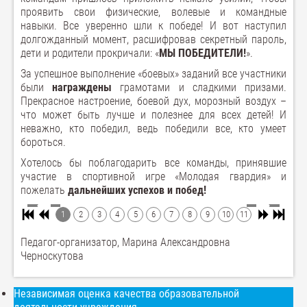
проявить свои физические, волевые и командные
навыки. Все уверенно шли к победе! И вот наступил
долгожданный момент, расшифровав секретный пароль,
дети и родители прокричали: «
МЫ ПОБЕДИТЕЛИ!
».
За успешное выполнение «боевых» заданий все участники
были
награждены
грамотами и сладкими призами.
Прекрасное настроение, боевой дух, морозный воздух –
что может быть лучше и полезнее для всех детей! И
неважно, кто победил, ведь победили все, кто умеет
бороться.
Хотелось бы поблагодарить все команды, принявшие
участие в спортивной игре «Молодая гвардия» и
пожелать
дальнейших успехов и побед!
1
2
3
4
5
6
7
8
9
10
11
Педагог-организатор, Марина Александровна
Черноскутова
Независимая оценка качества образовательной