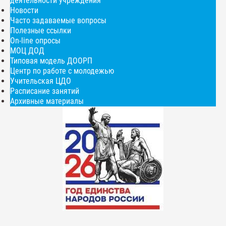
деятельности учреждения
Новости
Часто задаваемые вопросы
Полезные ссылки
On-line опросы
МОЦ ДОД
Типовая модель ДООРП
Центр по работе с молодежью
Учительская ЦДО
Расписание занятий
Архивные материалы