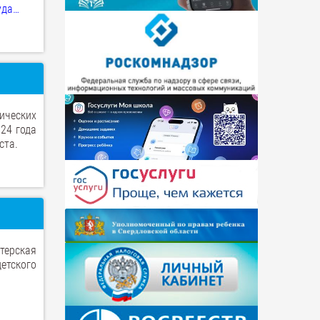
уда…
ических
24 года
ста.
терская
етского