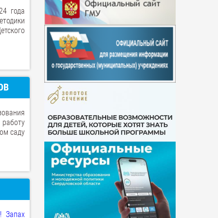
24 года
етодики
етского
ОВ
зования
 работу
ком саду
! Запах