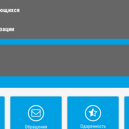
ающихся
изации
Одаренность
Обращения