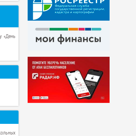
у «День
кольных