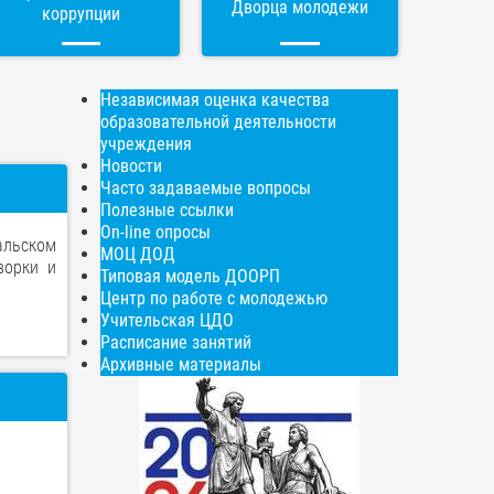
Дворца молодежи
коррупции
Независимая оценка качества
образовательной деятельности
учреждения
Новости
Часто задаваемые вопросы
Полезные ссылки
On-line опросы
альском
МОЦ ДОД
ворки и
Типовая модель ДООРП
Центр по работе с молодежью
Учительская ЦДО
Расписание занятий
Архивные материалы