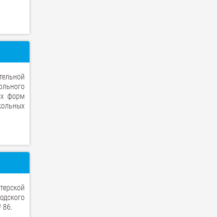
тельной
ольного
ых форм
кольных
стерской
одского
 86.