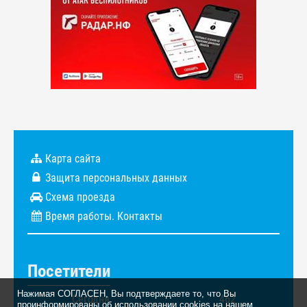
Карта сайта
Защита персональных данных
Схема проезда
Время работы. Контакты
Посетители
Нажимая СОГЛАСЕН, Вы подтверждаете то, что Вы
Сегодня
462
проинформированы об использовании cookies на нашем