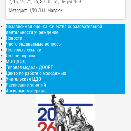
7, 16, 19, 21, 25, 30, 35, 51, Лицея № 9.
Методист ЦДО Л.Н. Магдюк
Независимая оценка качества образовательной
деятельности учреждения
Новости
Часто задаваемые вопросы
Полезные ссылки
On-line опросы
МОЦ ДОД
Типовая модель ДООРП
Центр по работе с молодежью
Учительская ЦДО
Расписание занятий
Архивные материалы