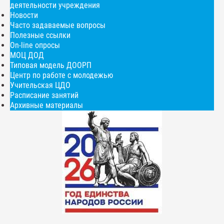
деятельности учреждения
Новости
Часто задаваемые вопросы
Полезные ссылки
On-line опросы
МОЦ ДОД
Типовая модель ДООРП
Центр по работе с молодежью
Учительская ЦДО
Расписание занятий
Архивные материалы