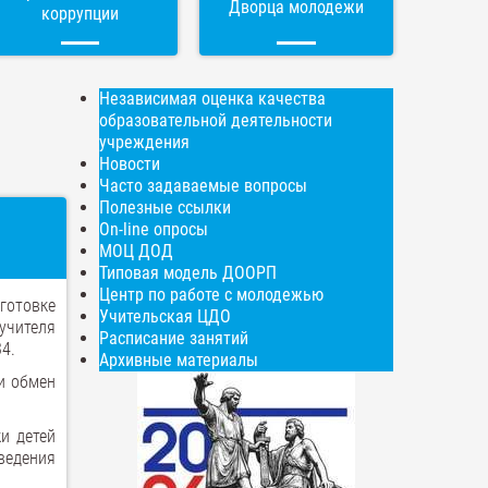
Дворца молодежи
коррупции
Независимая оценка качества
образовательной деятельности
учреждения
Новости
Часто задаваемые вопросы
Полезные ссылки
On-line опросы
МОЦ ДОД
Типовая модель ДООРП
Центр по работе с молодежью
готовке
Учительская ЦДО
учителя
Расписание занятий
4.
Архивные материалы
и обмен
и детей
ведения