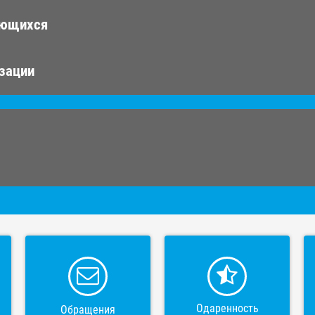
ающихся
изации
Одаренность
Обращения