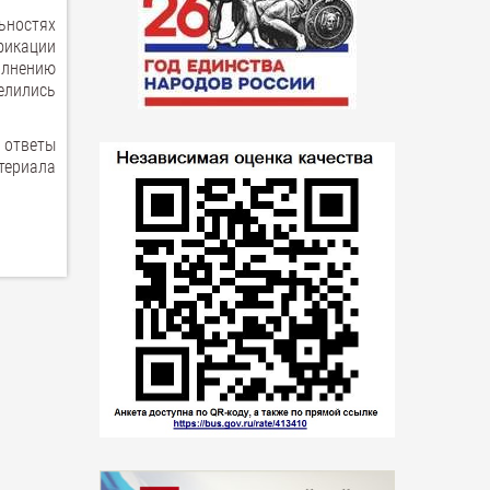
ьностях
фикации
олнению
елились
 ответы
териала