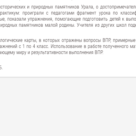
исторических и природных памятников Урала, о достопримечател
рактикум: проиграли с педагогами фрагмент урока по класси
ные, показали упражнения, помогающие подготовить детей к вып
риродных памятников малой родины. Учителя из других школ под
ологические карты, в которых отражены вопросы ВПР, примерные
ажнений с 1 по 4 класс. Использование в работе полученного ма
ающему миру и результативности выполнения ВПР.
Б.