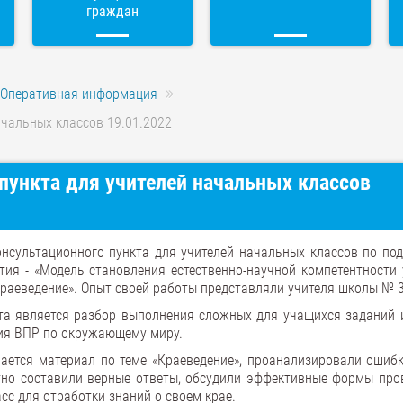
граждан
Оперативная информация
ачальных классов 19.01.2022
пункта для учителей начальных классов
нсультационного пункта для учителей начальных классов по под
ия - «Модель становления естественно-научной компетентности 
Краеведение». Опыт своей работы представляли учителя школы № 3
та является разбор выполнения сложных для учащихся заданий 
ия ВПР по окружающему миру.
ается материал по теме «Краеведение», проанализировали ошибк
стно составили верные ответы, обсудили эффективные формы про
асс для отработки знаний о своем крае.