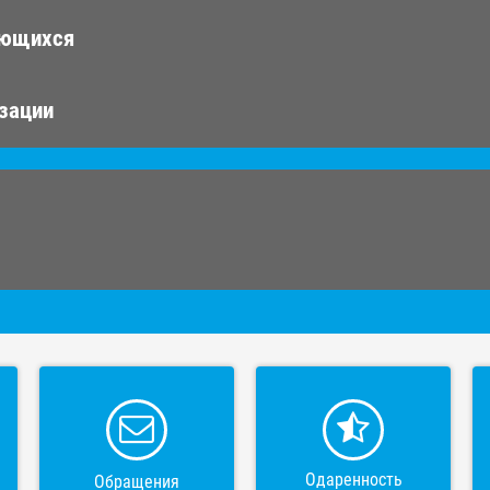
ающихся
изации
Одаренность
Обращения