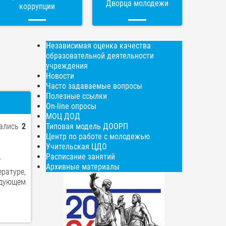
Дворца молодежи
коррупции
Независимая оценка качества
образовательной деятельности
учреждения
Новости
Часто задаваемые вопросы
Полезные ссылки
On-line опросы
МОЦ ДОД
ались
2
Типовая модель ДООРП
Центр по работе с молодежью
Учительская ЦДО
.
Расписание занятий
Архивные материалы
ратуре,
едующем