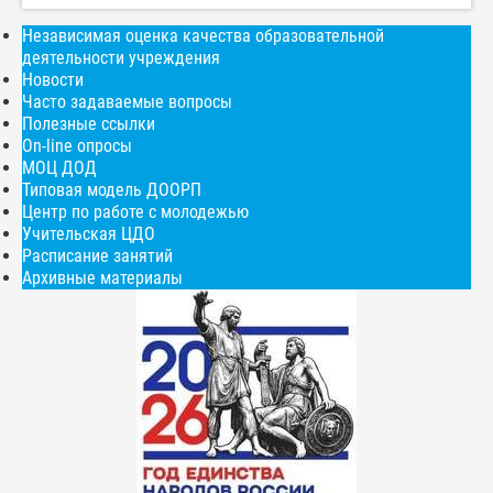
Независимая оценка качества образовательной
деятельности учреждения
Новости
Часто задаваемые вопросы
Полезные ссылки
On-line опросы
МОЦ ДОД
Типовая модель ДООРП
Центр по работе с молодежью
Учительская ЦДО
Расписание занятий
Архивные материалы