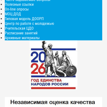
Полезные ссылки
On-line опросы
МОЦ ДОД
Типовая модель ДООРП
Центр по работе с молодежью
Учительская ЦДО
Расписание занятий
Архивные материалы