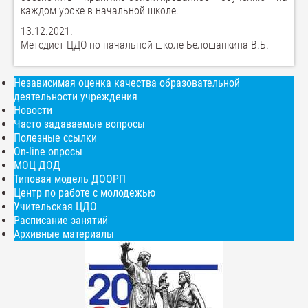
каждом уроке в начальной школе.
13.12.2021.
Методист ЦДО по начальной школе Белошапкина В.Б.
Независимая оценка качества образовательной
деятельности учреждения
Новости
Часто задаваемые вопросы
Полезные ссылки
On-line опросы
МОЦ ДОД
Типовая модель ДООРП
Центр по работе с молодежью
Учительская ЦДО
Расписание занятий
Архивные материалы