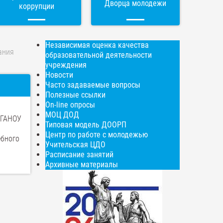
Дворца молодежи
коррупции
Независимая оценка качества
ания
образовательной деятельности
учреждения
Новости
Часто задаваемые вопросы
Полезные ссылки
On-line опросы
МОЦ ДОД
 ГАНОУ
Типовая модель ДООРП
Центр по работе с молодежью
ебного
Учительская ЦДО
Расписание занятий
Архивные материалы