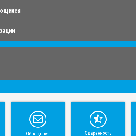
ающихся
изации
Одаренность
Обращения