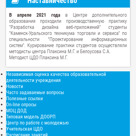
Наставничество
В апреле 2021 года
в Центре дополнительного
образования проходили производственную практику
"Разработка дизайна веб-приложений" студенты
"Каменск-Уральского техникума торговли и сервиса" по
специальности "Проектирование информационных
систем". Курирование практики студентов осуществляли
методисты центра Плаксина М.Г. и Белоусова С.А.
Методист ЦДО Плаксина М.Г.
Независимая оценка качества образовательной
деятельности учреждения
Новости
Часто задаваемые вопросы
Полезные ссылки
On-line опросы
МОЦ ДОД
Типовая модель ДООРП
Центр по работе с молодежью
Учительская ЦДО
Расписание занятий