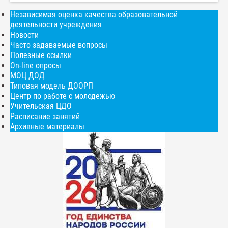
Независимая оценка качества образовательной
деятельности учреждения
Новости
Часто задаваемые вопросы
Полезные ссылки
On-line опросы
МОЦ ДОД
Типовая модель ДООРП
Центр по работе с молодежью
Учительская ЦДО
Расписание занятий
Архивные материалы