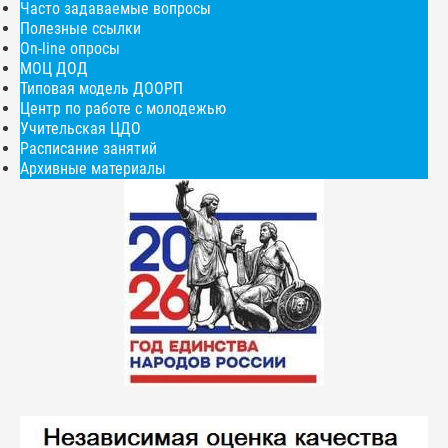
Часто задаваемые вопросы
Полезные ссылки
On-line опросы
МОЦ ДОД
Типовая модель ДООРП
Центр по работе с молодежью
Учительская ЦДО
Расписание занятий
Архивные материалы