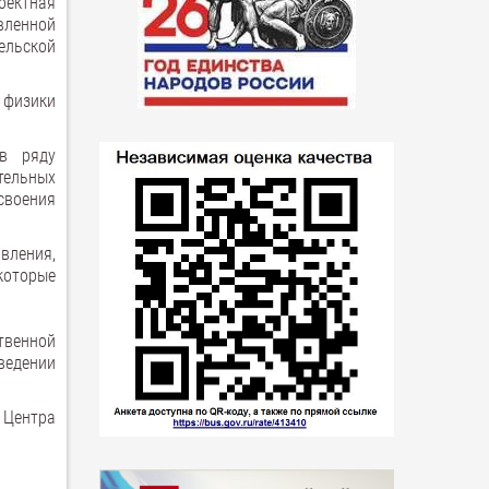
оектная
вленной
ельской
 физики
 в ряду
тельных
своения
авления,
которые
твенной
ведении
, Центра