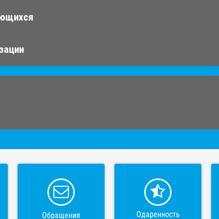
ающихся
изации
Одаренность
Обращения