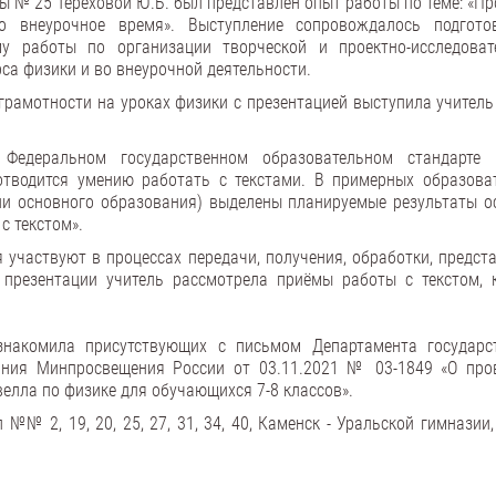
ы № 25 Тереховой Ю.Б. был представлен опыт работы по теме: «Пр
о внеурочное время». Выступление сопровождалось подгото
у работы по организации творческой и проектно-исследоват
са физики и во внеурочной деятельности.
рамотности на уроках физики с презентацией выступила учитель
Федеральном государственном образовательном стандарте
тводится умению работать с текстами. В примерных образова
ни основного образования) выделены планируемые результаты о
с текстом».
 участвуют в процессах передачи, получения, обработки, предст
презентации учитель рассмотрела приёмы работы с текстом, 
знакомила присутствующих с письмом Департамента государс
ания Минпросвещения России от 03.11.2021 № 03-1849 «О про
елла по физике для обучающихся 7-8 классов».
№№ 2, 19, 20, 25, 27, 31, 34, 40, Каменск - Уральской гимназии