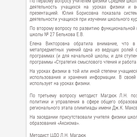
По первому вопросу учителем физики Средней школ
деятельность учащихся на уроках физики и в
презентацией. Юлия Борисовна показала систем
деятельности учащихся при изучении школьного кур
По второму вопросу по развитию функциональной г
школы № 27 Белькова Е.В.
Елена Викторовна обратила внимание, что в 
метапредметных умений одна из ведущих ролей о
программах (и для начальной школы, и для ступе
программы «Стратегия смыслового чтения и работа 
На уроках физики в той или иной степени учащиеся
использования и хранения информации. В своей 
использует на уроках физики.
По третьему вопросу методист Магдюк Л.Н. по
политики и управления в сфере общего образов
регионального этапа олимпиады имени Дж.К. Максв
На заседании присутствовали учителя физики школ 
образования «Аксиома».
Методист ЦДО Л.Н. Магдюк