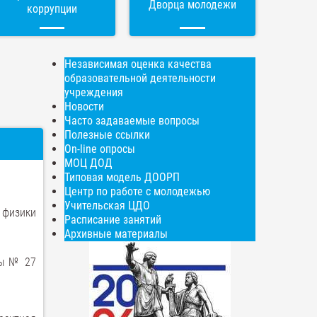
Дворца молодежи
коррупции
Независимая оценка качества
образовательной деятельности
учреждения
Новости
Часто задаваемые вопросы
Полезные ссылки
On-line опросы
МОЦ ДОД
Типовая модель ДООРП
Центр по работе с молодежью
Учительская ЦДО
 физики
Расписание занятий
Архивные материалы
лы № 27