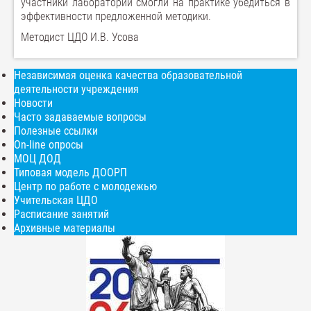
участники лаборатории смогли на практике убедиться в
эффективности предложенной методики.
Методист ЦДО И.В. Усова
Независимая оценка качества образовательной
деятельности учреждения
Новости
Часто задаваемые вопросы
Полезные ссылки
On-line опросы
МОЦ ДОД
Типовая модель ДООРП
Центр по работе с молодежью
Учительская ЦДО
Расписание занятий
Архивные материалы