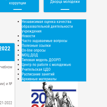
Дворца молодежи
коррупции
Независимая оценка качества
образовательной деятельности
учреждения
Новости
Часто задаваемые вопросы
Полезные ссылки
2022
On-line опросы
МОЦ ДОД
Типовая модель ДООРП
Центр по работе с молодежью
учебном
Учительская ЦДО
Расписание занятий
Архивные материалы
ии) и №
21-2022