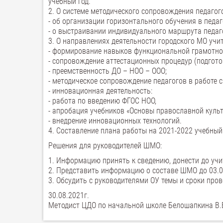
учебный год.
2. О системе методического сопровождения педагог
- об организации горизонтального обучения в педа
- о выстраивании индивидуального маршрута педаг
3. О направлениях деятельности городского МО учи
- формирование навыков функциональной грамотно
- сопровождение аттестационных процедур (подготов
- преемственность ДО – НОО – ООО;
- методическое сопровождение педагогов в работе
- инновационная деятельность:
- работа по введению ФГОС НОО,
- апробация учебников «Основы православной культ
- внедрение инновационных технологий.
4. Составление плана работы на 2021-2022 учебный 
Решения для руководителей ШМО:
1. Информацию принять к сведению, донести до уч
2. Представить информацию о составе ШМО до 03.0
3. Обсудить с руководителями ОУ темы и сроки пров
30.08.2021г.
Методист ЦДО по начальной школе Белошапкина В.