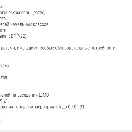
ов:
гогическом сообществе;
ога.
телей начальных классов:
сти;
ка к ВПР-22);
 с детьми, имеющими особые образовательные потребности;
уры»,
год.
ителей на заседании ШМО.
9.21.
едения городских мероприятий до 09.09.21.
Б.