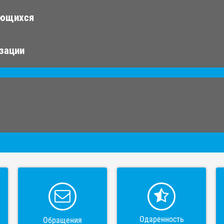
ающихся
изации
Одаренность
Обращения