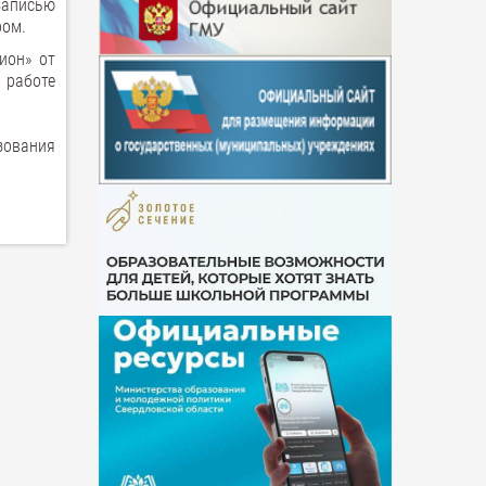
записью
ром.
ион» от
в работе
зования