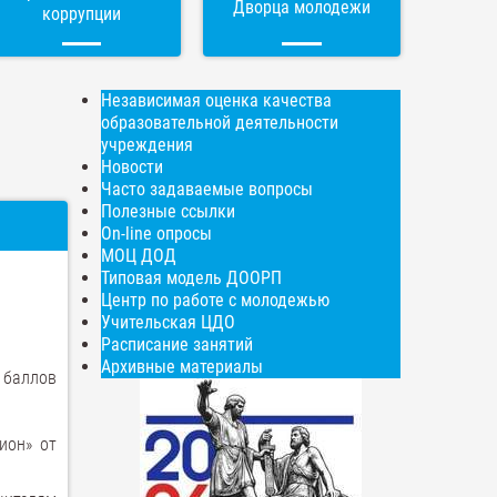
Дворца молодежи
коррупции
Независимая оценка качества
образовательной деятельности
учреждения
Новости
Часто задаваемые вопросы
Полезные ссылки
On-line опросы
МОЦ ДОД
Типовая модель ДООРП
Центр по работе с молодежью
Учительская ЦДО
Расписание занятий
Архивные материалы
 баллов
ион» от