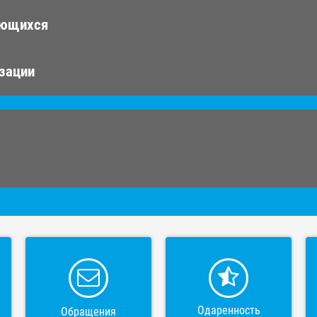
ающихся
изации
Одаренность
Обращения