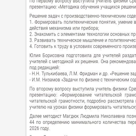
По первому вопросу выступила учитель физики Ср
презентацию: «Методика обучения учащихся решени
Решение задач с производственно-техническим сод
1. Формировать политехнические понятия, умение 
действия механизма или прибора;
2. Знакомить с элементами технологии основных п
3. Развивать техническое мышление и политехничес
4. Готовить к труду в условиях современного произ
Юлия Борисовна подготовила для учителей разда
учителей с методикой их решения. Она рекомендов
под редакцией:
- Н.Н. Тулькибаева, Л.М. Фридман и др. «Решение за
- И.М. Низамов «Задачи по физике с техническим со
По второму вопросу выступила учитель физики Ср
презентацию: «Формирование читательской грам
читательской грамотности, подробно рассмотрела
учителю на уроках физики формировать читательску
Далее методист Магдюк Людмила Николаевна позна
44 по определению минимального количества перв
2026 году.