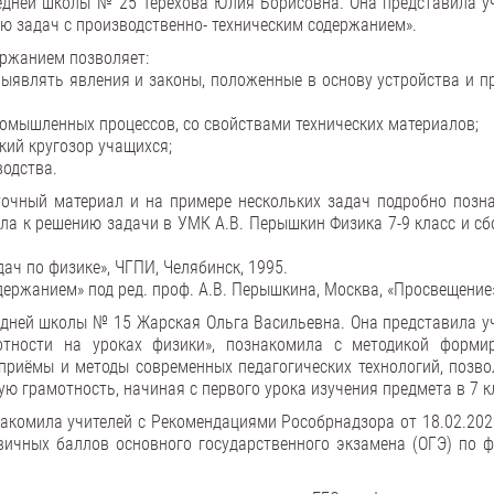
едней школы № 25 Терехова Юлия Борисовна. Она представила у
ю задач с производственно- техническим содержанием».
ержанием позволяет:
выявлять явления и законы, положенные в основу устройства и п
ромышленных процессов, со свойствами технических материалов;
кий кругозор учащихся;
водства.
точный материал и на примере нескольких задач подробно позн
ала к решению задачи в УМК А.В. Перышкин Физика 7-9 класс и сб
дач по физике», ЧГПИ, Челябинск, 1995.
держанием» под ред. проф. А.В. Перышкина, Москва, «Просвещение»
едней школы № 15 Жарская Ольга Васильевна. Она представила у
отности на уроках физики», познакомила с методикой форми
 приёмы и методы современных педагогических технологий, позв
ю грамотность, начиная с первого урока изучения предмета в 7 к
комила учителей с Рекомендациями Рособрнадзора от 18.02.202
ичных баллов основного государственного экзамена (ОГЭ) по ф