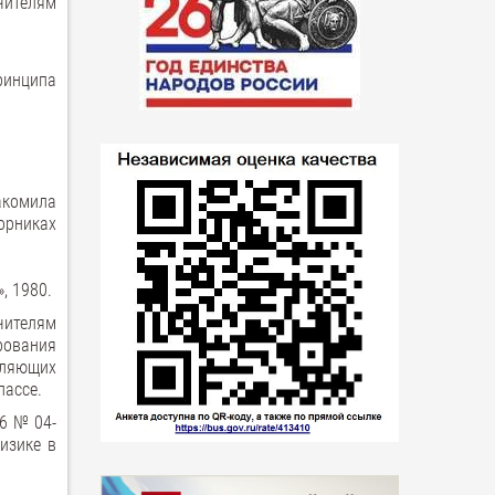
чителям
ринципа
акомила
орниках
, 1980.
чителям
рования
оляющих
лассе.
6 № 04-
изике в