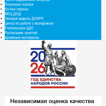
Полезные ссылки
On-line опросы
МОЦ ДОД
Типовая модель ДООРП
Центр по работе с молодежью
Учительская ЦДО
Расписание занятий
Архивные материалы