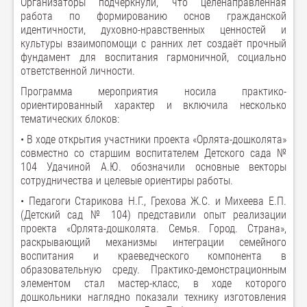
Организаторы подчеркнули, что целенаправленная
работа по формированию основ гражданской
идентичности, духовно-нравственных ценностей и
культуры взаимопомощи с ранних лет создаёт прочный
фундамент для воспитания гармоничной, социально
ответственной личности.
Программа мероприятия носила практико-
ориентированный характер и включила несколько
тематических блоков:
• В ходе открытия участники проекта «Орлята-дошколята»
совместно со старшим воспитателем Детского сада №
104 Удачиной А.Ю. обозначили основные векторы
сотрудничества и целевые ориентиры работы.
• Педагоги Старикова Н.Г., Грехова Ж.С. и Михеева Е.П.
(Детский сад № 104) представили опыт реализации
проекта «Орлята-дошколята. Семья. Город. Страна»,
раскрывающий механизмы интеграции семейного
воспитания и краеведческого компонента в
образовательную среду. Практико-демонстрационным
элементом стал мастер-класс, в ходе которого
дошкольники наглядно показали технику изготовления