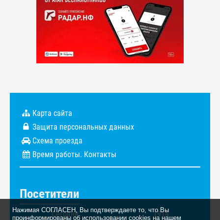
Карта сайта
Защита персональных данных
Схема проезда
Время работы. Контакты
Посетители
Нажимая СОГЛАСЕН, Вы подтверждаете то, что Вы
Сегодня
1914
проинформированы об использовании cookies на нашем