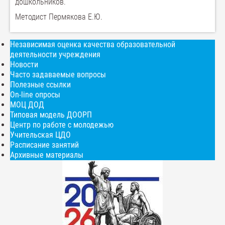
дошкольников.
Методист Пермякова Е.Ю.
Независимая оценка качества образовательной
деятельности учреждения
Новости
Часто задаваемые вопросы
Полезные ссылки
On-line опросы
МОЦ ДОД
Типовая модель ДООРП
Центр по работе с молодежью
Учительская ЦДО
Расписание занятий
Архивные материалы