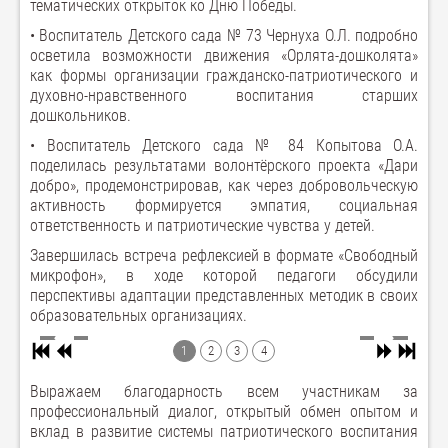
тематических открыток ко Дню Победы.
• Воспитатель Детского сада № 73 Чернуха О.Л. подробно
осветила возможности движения «Орлята-дошколята»
как формы организации гражданско-патриотического и
духовно-нравственного воспитания старших
дошкольников.
• Воспитатель Детского сада № 84 Копытова О.А.
поделилась результатами волонтёрского проекта «Дари
добро», продемонстрировав, как через добровольческую
активность формируется эмпатия, социальная
ответственность и патриотические чувства у детей.
Завершилась встреча рефлексией в формате «Свободный
микрофон», в ходе которой педагоги обсудили
перспективы адаптации представленных методик в своих
образовательных организациях.
1
2
3
4
Выражаем благодарность всем участникам за
профессиональный диалог, открытый обмен опытом и
вклад в развитие системы патриотического воспитания