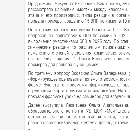
Продолжила Чикунова Екатерина Викторовна, уч
рассмотрела ключевые «мосты» между классами, 
этана и его производных, типы реакций в орган
привела примеры к заданию 15 ВПР по химии в 10 к
По второму вопросу выступила Осовская Ольга Ва
вопросов по подготовке к ОГЭ по химии в 2026 
выполнения участниками ОГЭ в 2025 году. По спе
химические реакции по различным признакам: ч
изменению степеней окисления химических элем
выполнения задания - 1. Ольга Валерьевна рассм
примеров для разбора с учащимися.
По третьему вопросу Осовская Ольга Валерьевна,
«Формирующее оценивание: приёмы и возможности 
форме буклета с приёмами формирующего оце
оценивания: карта понятий и поиск ошибок. На п
показан фрагмент урока на семинаре для завучей шк
Далее выступила Леонтьева Ольга Анатольевна
образовательного контента УБ ЦОК «Моя школа
остановилась на возможностях контента, катал
разобрала использование контента для подготовки к