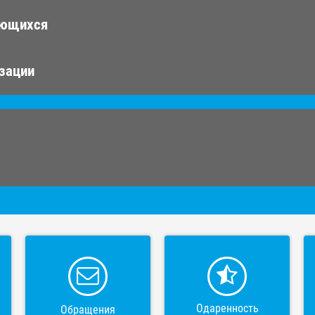
ающихся
изации
Одаренность
Обращения