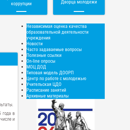
Дворца молодежи
коррупции
Независимая оценка качества
образовательной деятельности
учреждения
Новости
Часто задаваемые вопросы
Полезные ссылки
On-line опросы
МОЦ ДОД
Типовая модель ДООРП
Центр по работе с молодежью
Учительская ЦДО
Расписание занятий
Архивные материалы
льтаты.
 года в
числе и