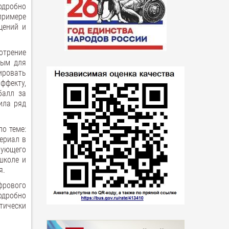
одробно
примере
щений и
отрение
ным для
ировать
ффекту,
балл за
ила ряд
о теме:
ериал в
рующего
школе и
я.
фрового
одробно
тически