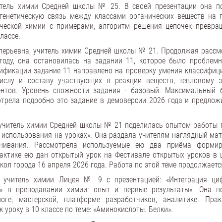
итель химии Средней школы № 25. В своей презентации она п
генетическую связь между классами органических веществ на 
ической химии с примерами, алгоритм решения цепочек превра
лассе.
лерьевна, учитель химии Средней школы № 21. Продолжая рассм
году, она остановилась на задании 11, которое было проблем
цификации задание 11 направлено на проверку умения классифиц
ислу и составу участвующих в реакции веществ, тепловому э
ентов. Уровень сложности задания - базовый. Максимальный 
отрела подробно это задание в демоверсии 2026 года и предлож
 учитель химии Средней школы № 21 поделилась опытом работы п
использования на уроках». Она раздала учителям наглядный мат
нивания. Рассмотрела используемые ею два приёма форми
рактике ею дан открытый урок на Фестивале открытых уроков в 
ол города 16 апреля 2026 года. Работа по этой теме продолжаетс
, учитель химии Лицея № 9 с презентацией: «Интеграция ци
» в преподавании химии: опыт и первые результаты». Она п
оге, мастерской, платформе разработчиков, аналитике. Прак
 уроку в 10 классе по теме: «Аминокислоты. Белки».