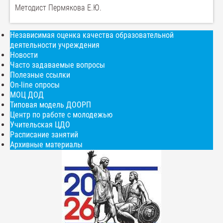
Методист Пермякова Е.Ю.
Независимая оценка качества образовательной
деятельности учреждения
Новости
Часто задаваемые вопросы
Полезные ссылки
On-line опросы
МОЦ ДОД
Типовая модель ДООРП
Центр по работе с молодежью
Учительская ЦДО
Расписание занятий
Архивные материалы