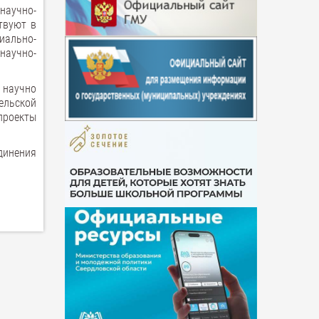
научно-
твуют в
иально-
научно-
» научно
ельской
проекты
динения