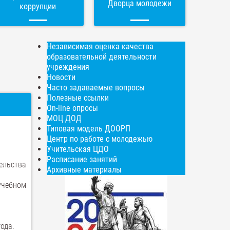
Дворца молодежи
коррупции
Независимая оценка качества
образовательной деятельности
учреждения
Новости
Часто задаваемые вопросы
Полезные ссылки
On-line опросы
МОЦ ДОД
Типовая модель ДООРП
Центр по работе с молодежью
Учительская ЦДО
Расписание занятий
ельства
Архивные материалы
учебном
ода.