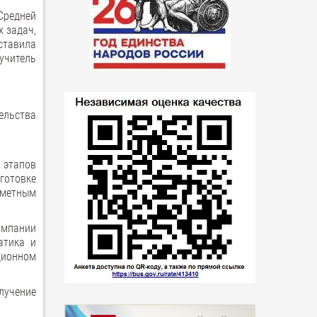
Средней
 задач,
ставила
учитель
ельства
 этапов
готовке
дметным
омпании
атика и
ционном
лучение