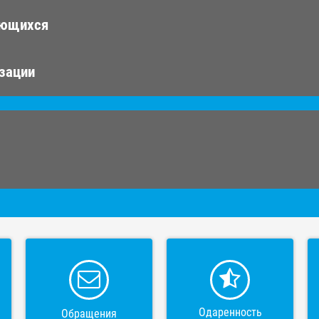
ающихся
изации
Одаренность
Обращения