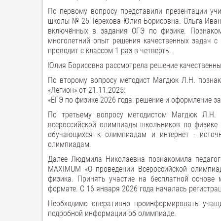
По первому вопросу представили презентации уч
школы № 25 Терехова Юлия Борисовна. Ольга Ивано
включённых в задания ОГЭ по физике. Познако
многолетний опыт решения качественных задач с и
проводит с классом 1 раз в четверть.
Юлия Борисовна рассмотрела решение качественны
По второму вопросу методист Магдюк Л.Н. познак
«Легион» от 21.11.2025:
«ЕГЭ по физике 2026 года: решение и оформление з
По третьему вопросу методистом Магдюк Л.Н. 
всероссийской олимпиады школьников по физике 
обучающихся к олимпиадам и интернет - источ
олимпиадам.
Далее Людмила Николаевна познакомила педагог
MAXIMUM «О проведении Всероссийской олимпиа
физика. Принять участие на бесплатной основе 
формате. С 16 января 2026 года началась регистра
Необходимо оперативно проинформировать учащи
подробной информации об олимпиаде.