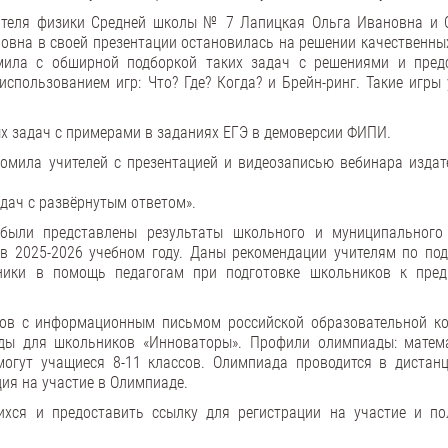
ителя физики Средней школы № 7 Лапицкая Ольга Ивановна и 
вна в своей презентации остановилась на решении качественных
мила с обширной подборкой таких задач с решениями и пред
спользованием игр: Что? Где? Когда? и Брейн-ринг. Такие игры 
х задач с примерами в заданиях ЕГЭ в демоверсии ФИПИ.
омила учителей с презентацией и видеозаписью вебинара издат
адач с развёрнутым ответом».
были представлены результаты школьного и муниципального
в 2025-2026 учебном году. Даны рекомендации учителям по под
ники в помощь педагогам при подготовке школьников к пре
ов с информационным письмом российской образовательной к
ды для школьников «Инноваторы». Профили олимпиады: матем
могут учащиеся 8-11 классов. Олимпиада проводится в дистан
ция на участие в Олимпиаде.
хся и предоставить ссылку для регистрации на участие и по