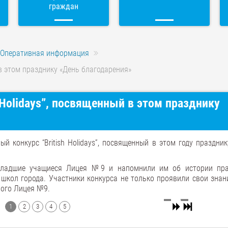
граждан
Оперативная информация
 в этом празднику «День благодарения»
 Holidays”, посвященный в этом празднику
й конкурс “British Holidays”, посвященный в этом году праздник
младшие учащиеся Лицея №9 и напомнили им об истории пра
 школ города. Участники конкурса не только проявили свои знани
ного Лицея №9.
1
2
3
4
5