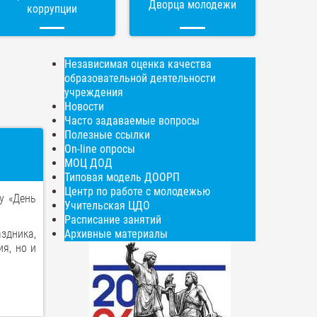
Дворца молодежи
коррупции
Независимая оценка качества
образовательной деятельности
учреждения
Новости
Часто задаваемые вопросы
Полезные ссылки
On-line опросы
МОЦ ДОД
Типовая модель ДООРП
Центр по работе с молодежью
у «День
Учительская ЦДО
Расписание занятий
здника,
Архивные материалы
я, но и