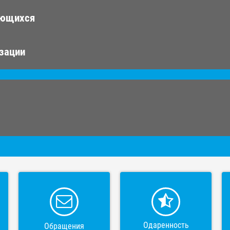
ающихся
изации
Одаренность
Обращения