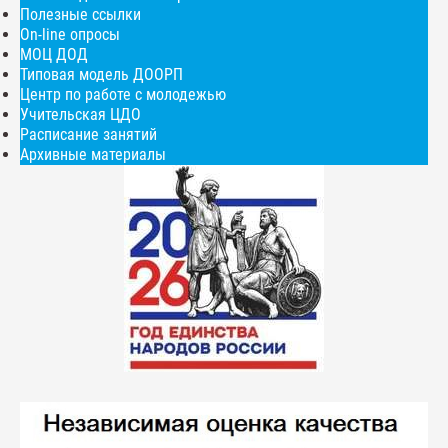
Полезные ссылки
On-line опросы
МОЦ ДОД
Типовая модель ДООРП
Центр по работе с молодежью
Учительская ЦДО
Расписание занятий
Архивные материалы