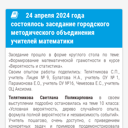
24 апреля 2024 года
состоялось заседание городского
методического объединения
учителей математики
Заседание прошло в форме круглого стола по теме:
«Формирование математической грамотности в курсе
«Вероятность и статистика».
Своим опытом работы поделились: Телятникова С.П.,
учитель Лицея №9, Булатова Н.А., учитель ОУ №1,
Парамонова Е.О., учитель ОУ №16, Чемезова Е.С., учитель
ОЦ Аксиома.
Телятникова Светлана Поликарповна
в своем
выступлении подробно остановилась на теме 10 класса:
«Условная вероятность, дерево случайного опыта,
формула полной вероятности и независимость событий».
Учитель пошагово, очень доступно, с приведением
конкретных задач и примеров продемонстрировала