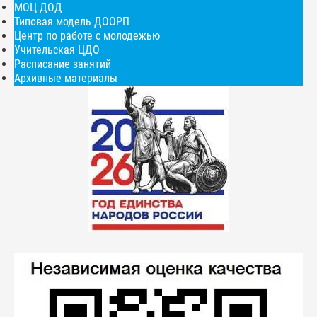
МОЦ ДОД
Типовая модель ДООРП
Центр по работе с молодежью
Учительская ЦДО
Расписание занятий
Архивные материалы