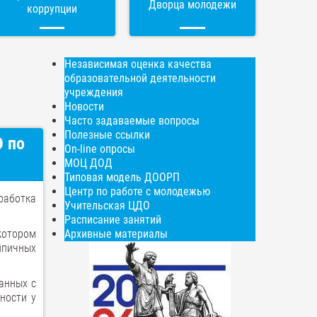
Дворца молодежи
коррупции
Независимая оценка качества
образовательной деятельности
учреждения
Новости
Часто задаваемые вопросы
Полезные ссылки
Э по
On-line опросы
МОЦ ДОД
Типовая модель ДООРП
Центр по работе с молодежью
работка
Учительская ЦДО
Расписание занятий
котором
Архивные материалы
ипичных
занных с
ности у