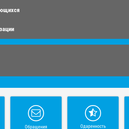
ающихся
изации
Одаренность
Обращения