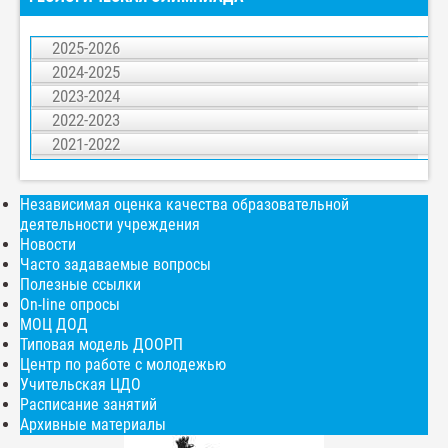
2025-2026
2024-2025
Положение
открыть
2023-2024
Протокол конкурсов олимпиады
открыть
Положение
открыть
Протокол олимпиады
открыть
2022-2023
Протокол
открыть
Протоколы
открыть
2021-2022
Положение
открыть
Протоколы
открыть
Положение
открыть
Положение
открыть
Задания
открыть
Независимая оценка качества образовательной
Протокол
открыть
деятельности учреждения
Новости
Часто задаваемые вопросы
Полезные ссылки
On-line опросы
МОЦ ДОД
Типовая модель ДООРП
Центр по работе с молодежью
Учительская ЦДО
Расписание занятий
Архивные материалы