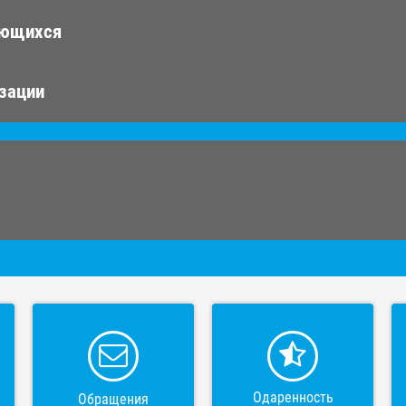
ающихся
изации
Одаренность
Обращения