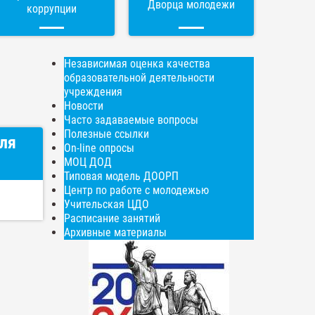
Дворца молодежи
коррупции
Независимая оценка качества
образовательной деятельности
учреждения
Новости
Часто задаваемые вопросы
Полезные ссылки
для
On-line опросы
МОЦ ДОД
Типовая модель ДООРП
Центр по работе с молодежью
Учительская ЦДО
Расписание занятий
Архивные материалы