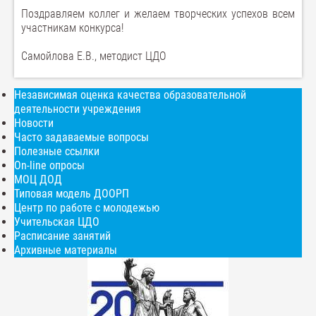
Поздравляем коллег и желаем творческих успехов всем
участникам конкурса!
Самойлова Е.В., методист ЦДО
Независимая оценка качества образовательной
деятельности учреждения
Новости
Часто задаваемые вопросы
Полезные ссылки
On-line опросы
МОЦ ДОД
Типовая модель ДООРП
Центр по работе с молодежью
Учительская ЦДО
Расписание занятий
Архивные материалы