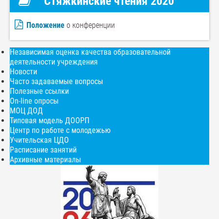
Стяжкинские чтения 2020
Положение
о конференции
Независимая оценка качества образовательной
деятельности учреждения
Новости
Часто задаваемые вопросы
Полезные ссылки
On-line опросы
МОЦ ДОД
Типовая модель ДООРП
Центр по работе с молодежью
Учительская ЦДО
Расписание занятий
Архивные материалы