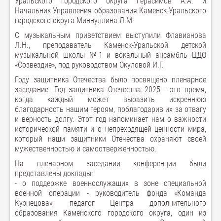
Уральского городского округа Герасимов А.А. и
Начальник Управления образования Каменск-Уральского
городского округа Миннуллина Л.М.
С музыкальным приветствием выступили Флавианова
Л.Н., преподаватель Каменск-Уральской детской
музыкальной школы №1 и вокальный ансамбль ЦДО
«Созвездие», под руководством Окуловой И.Г.
Году защитника Отечества было посвящено пленарное
заседание. Год защитника Отечества 2025 - это время,
когда каждый может выразить искреннюю
благодарность нашим героям, поблагодарив их за отвагу
и верность долгу. Этот год напоминает нам о важности
исторической памяти и о непреходящей ценности мира,
который наши защитники Отечества охраняют своей
мужественностью и самоотверженностью.
На пленарном заседании конференции были
представлены доклады:
- о поддержке военнослужащих в зоне специальной
военной операции - руководитель фонда «Команда
Кузнецова», педагог Центра дополнительного
образования Каменского городского округа, один из