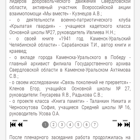
лидеров добровольческого движения Свердловской
области, активный участник Всероссийской акции
взаимопомощи «Мы вместе» - Кузнецов А.В.;
- о деятельности военно-патриотического клуба
«Крылатая гвардия» - учащиеся кадетского класса
Основной школы №27, руководитель Ивлиева Н.Н.;
- о своей книге «1941 год. Каменск-Уральский
Челябинской области» - Сарабанская Т.И., автор книги и
краевед;
- о вкладе города Каменска-Уральского в Победу -
главный архивист филиала Государственного архива
Свердловской области в Каменске-Уральском Ахтямова
С.В.;
- о своем исследовании «Связь поколений не прервется» -
Кленов Егор, учащийся Основной школы №27,
руководители: Гнусарева Я.В., Радькова С.В.;
- о проекте класса «Книга памяти» - Таланкин Никита и
Черноскутова София, учащиеся Средней школы №16,
руководитель Усова О.А.
1
2
3
4
5
6
7
После пленарного заседания работа продолжилась на