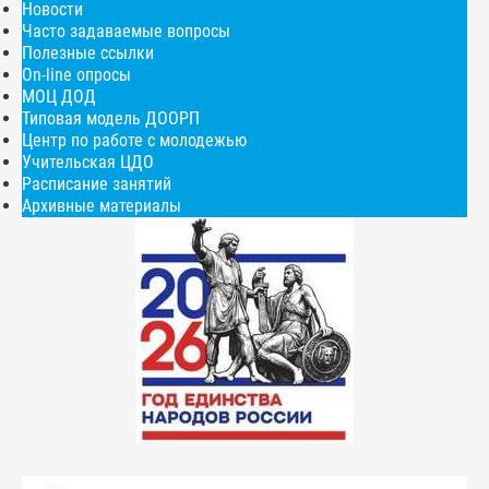
Новости
Часто задаваемые вопросы
Полезные ссылки
On-line опросы
МОЦ ДОД
Типовая модель ДООРП
Центр по работе с молодежью
Учительская ЦДО
Расписание занятий
Архивные материалы