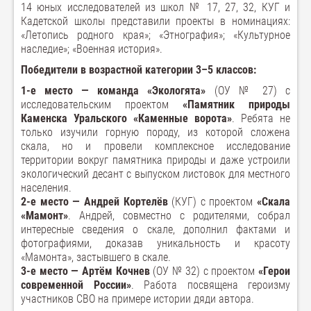
14 юных исследователей из школ № 17, 27, 32, КУГ и
Кадетской школы представили проекты в номинациях:
«Летопись родного края»; «Этнография»; «Культурное
наследие»; «Военная история».
Победители в возрастной категории 3–5 классов:
1-е место — команда «Экологята»
(ОУ № 27) с
исследовательским проектом
«Памятник природы
Каменска Уральского «Каменные ворота»
. Ребята не
только изучили горную породу, из которой сложена
скала, но и провели комплексное исследование
территории вокруг памятника природы и даже устроили
экологический десант с выпуском листовок для местного
населения.
2-е место — Андрей Кортелёв
(КУГ) с проектом
«Скала
«Мамонт»
. Андрей, совместно с родителями, собрал
интересные сведения о скале, дополнил фактами и
фотографиями, доказав уникальность и красоту
«Мамонта», застывшего в скале.
3-е место — Артём Кочнев
(ОУ № 32) с проектом
«Герои
современной России»
. Работа посвящена героизму
участников СВО на примере истории дяди автора.