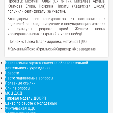
Проекты: Мкртчан Аллы (ОУ №17), Михалева Артема,
Климова Егора, Нохрина Никиты (Кадетская школа)
получили сертификаты за участие.
Благодарим всех конкурсантов, их наставников и
родителей за вклад в изучение и популяризацию истории
и культуры родного края! Желаем новых
исследовательских открытий и ярких побед!
Шевченко Елена Владимировна, методист ЦДО.
#КаменныйПояс #УральскийХарактер #Краеведение
Независимая оценка качества образовательной
деятельности учреждения
Новости
Часто задаваемые вопросы
Полезные ссылки
On-line опросы
МОЦ ДОД
Типовая модель ДООРП
Центр по работе с молодежью
Учительская ЦДО