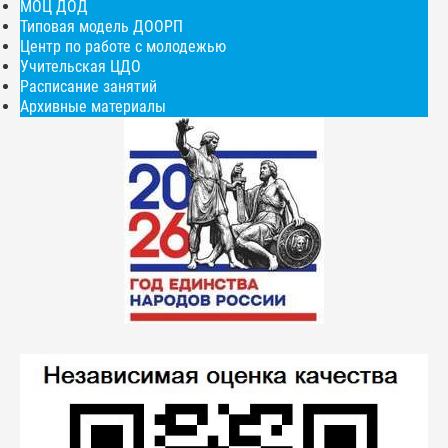
МОЦ ДОД
Типовая модель ДООРП
Центр по работе с молодежью
Учительская ЦДО
Расписание занятий
Архивные материалы